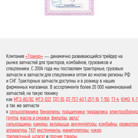
Компания
«Тракер»
— динамично развивающийся трейдер на
рынке запчастей для тракторов, комбайнов, грузовиков и
спецтехники. С 2004 года мы поставляем тракторные, грузовые
запчасти и запчасти для спецтехники оптом во многие регионы РФ
и СНГ. Тракторные запчасти доступны и в розницу в наших
фирменных магазинах. В ассортименте более 20 000 наименований
запчастей, на такую технику
как
МТЗ-80/82
,
МТЗ-1221
,
ТДТ-55
,
ДТ-75
,
Т-40,Т-25,Т-16
,
Т-150
,
ТТ-4
,
ЮМЗ
,
К-7
а так же запчасти
к
сельхозтехнике
,
бензопилы
,
подшипники
,
гидравлика
,
электрооборуд
группа
,
масла и смазки
,
фильтры
,
авто/
сельхозшины,
камеры
,
вкладыши
,
аккумуляторы
,
комбайны
,
резинотех
аппаратура
,
ТКР
,
инструменты
,
манипуляторы
,
чокер
трелевочный
,
шпагат
и
прочие товары
.