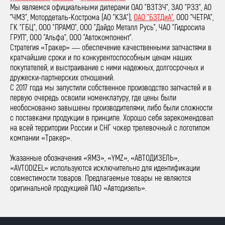
Мы являемся официальными дилерами ОАО "ВЗТЗЧ", ЗАО "РЗЗ", АО
"ЧМЗ", Мотордеталь-Кострома (АО "КЗА"),
ОАО "БЗТДиА"
, ООО "ЧЕТРА",
ГК "ГБЦ", ООО "ПРАМО", ООО "Дайдо Металл Русь", ЧАО "Гидросила
ГРУП", ООО "Альфа", ООО "Автокомпонент".
Стратегия «Тракер» — обеспечение качественными запчастями в
кратчайшие сроки и по конкурентоспособным ценам наших
покупателей, и выстраивание с ними надежных, долгосрочных и
дружески-партнерских отношений.
С 2017 года мы запустили собственное производство запчастей и в
первую очередь освоили номенклатуру, где цены были
необоснованно завышены производителями, либо были сложности
с поставками продукции в принципе. Хорошо себя зарекомендовал
на всей территории России и СНГ чокер трелевочный с логотипом
компании «Тракер».
Указанные обозначения «ЯМЗ», «YMZ», «АВТОДИЗЕЛЬ»,
«AVTODIZEL» используются исключительно для идентификации
совместимости товаров. Предлагаемые товары не являются
оригинальной продукцией ПАО «Автодизель».