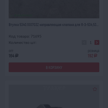
В НАЛИЧИИ
Втулка 5340.1007032 направляющая клапана для Я-З-534,53...
Код товара: 71695
Количество шт:
опт
розница
164
192
a
a
В КОРЗИНУ