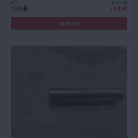
опт
розница
1 590
1 820
a
a
В КОРЗИНУ