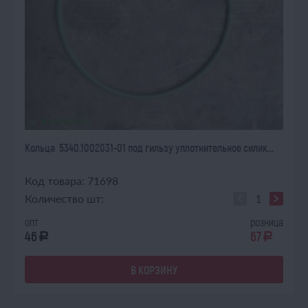
В НАЛИЧИИ
Кольца 5340.1002031-01 под гильзу уплотнительное силик...
Код товара: 71698
Количество шт:
опт
розница
46
67
a
a
В КОРЗИНУ