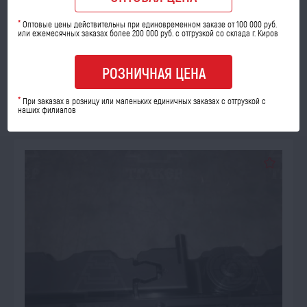
Код товара: 63338
*
Оптовые цены действительны при единовременном заказе от 100 000 руб.
Количество шт:
или ежемесячных заказах более 200 000 руб. с отгрузкой со склада г. Киров
опт
розница
3 460
3 920
a
a
РОЗНИЧНАЯ ЦЕНА
*
В КОРЗИНУ
При заказах в розницу или маленьких единичных заказах с отгрузкой с
наших филиалов