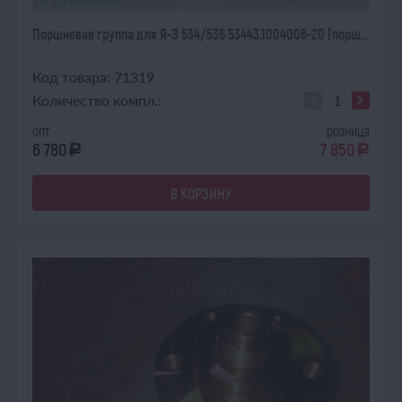
Поршневая группа для Я-З 534/536 53443.1004006-20 (порш...
Код товара: 71319
Количество компл.:
опт
розница
6 780
7 850
a
a
В КОРЗИНУ