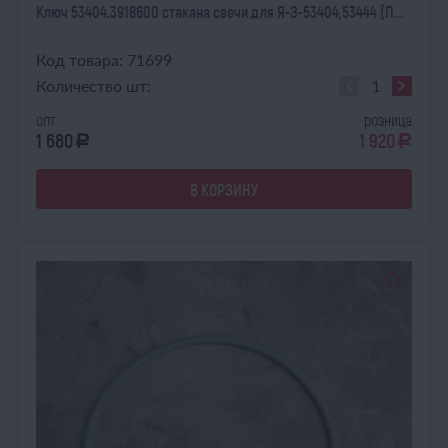
Ключ 53404.3918600 стакана свечи для Я-З-53404,53444 (П...
Код товара: 71699
Количество шт:
опт
розница
1 680
1 920
a
a
В КОРЗИНУ