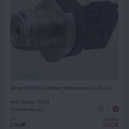
В НАЛИЧИИ
Датчик 0281002930 давления топлива для дв.Я-З 534, Я-З...
Код товара: 70691
Количество шт:
опт
розница
2 140
2 420
a
a