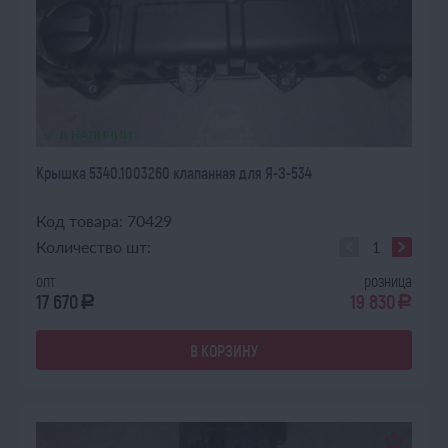
В НАЛИЧИИ
Крышка 5340.1003260 клапанная для Я-З-534
Код товара: 70429
Количество шт:
опт
розница
17 670
19 830
a
a
В КОРЗИНУ