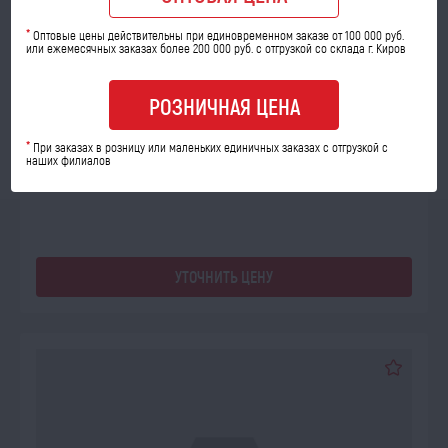
*
Оптовые цены действительны при единовременном заказе от 100 000 руб.
или ежемесячных заказах более 200 000 руб. с отгрузкой со склада г. Киров
ПОД ЗАКАЗ
РОЗНИЧНАЯ ЦЕНА
Фильтр воздушный CF710 (эл.без.) К-З Евро-5 (5490)
*
При заказах в розницу или маленьких единичных заказах с отгрузкой с
Код товара: 64020
наших филиалов
УТОЧНИТЬ ЦЕНУ