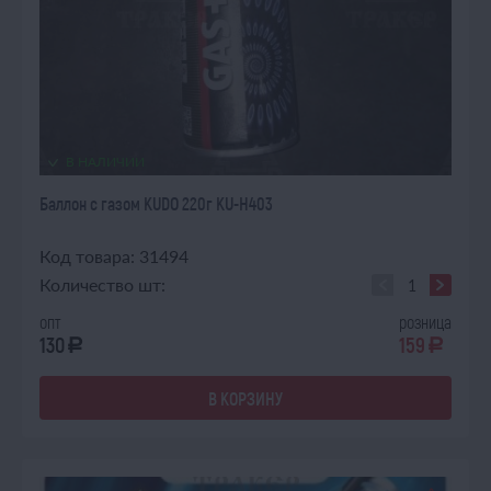
В НАЛИЧИИ
Баллон с газом KUDO 220г KU-H403
Код товара: 31494
Количество шт:
опт
розница
130
159
a
a
В КОРЗИНУ