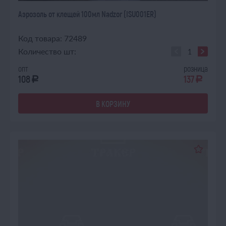
Аэрозоль от клещей 100мл Nadzor (ISU001ER)
Код товара: 72489
Количество шт:
опт
розница
108
137
a
a
В КОРЗИНУ