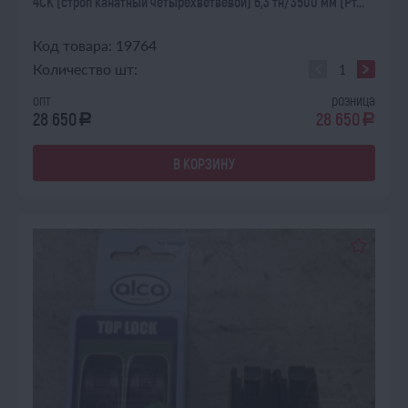
4СК (строп канатный четырехветвевой) 6,3 тн/3500 мм (Рт...
Код товара: 19764
Количество шт:
опт
розница
28 650
28 650
a
a
В КОРЗИНУ