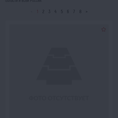
области и всей России.
<
1
2
3
4
5
6
7
8
>