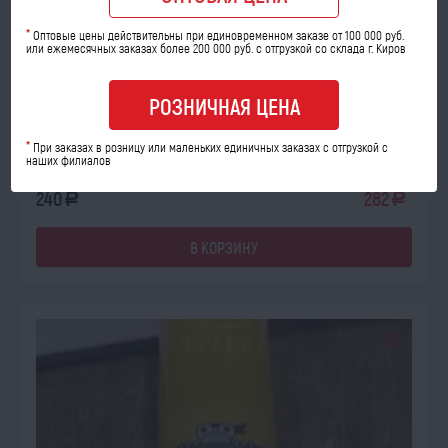
В НАЛИЧИИ
*
Оптовые цены действительны при единовременном заказе от 100 000 руб.
или ежемесячных заказах более 200 000 руб. с отгрузкой со склада г. Киров
Ареометр (измеритель плотности и кислотности)
РОЗНИЧНАЯ ЦЕНА
Код товара: 07905
Количество шт:
*
При заказах в розницу или маленьких единичных заказах с отгрузкой с
наших филиалов
опт
розница
240
282
a
a
В КОРЗИНУ