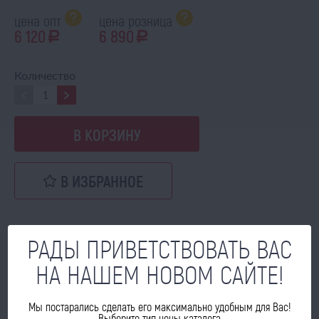
цена опт
цена розница
6 120
6 890
a
a
Количество
В КОРЗИНУ
В ИЗБРАННОЕ
АНАЛОГИ
РАДЫ ПРИВЕТСТВОВАТЬ ВАС
НА НАШЕМ НОВОМ САЙТЕ!
Муфта ПР 07.00.230 (см.код
22857)
Мы постарались сделать его максимально удобным для Вас!
ПОД ЗАКАЗ
Выберите тип цены каталога