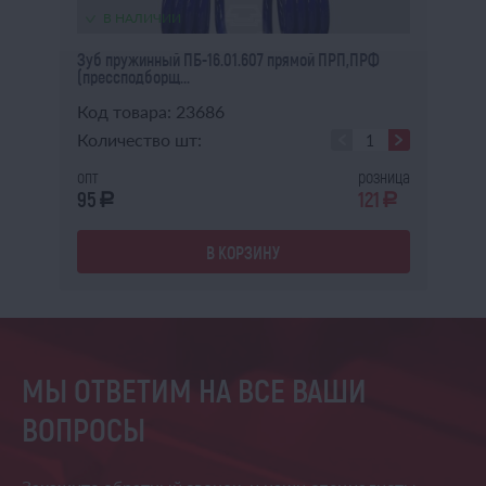
В НАЛИЧИИ
Зуб пружинный ПБ-16.01.607 прямой ПРП,ПРФ
Ос
(прессподборщ...
Код товара: 23686
Ко
Количество шт:
Ко
ица
опт
розница
оп
0
95
121
1 
a
a
a
В КОРЗИНУ
МЫ ОТВЕТИМ НА ВСЕ ВАШИ
ВОПРОСЫ