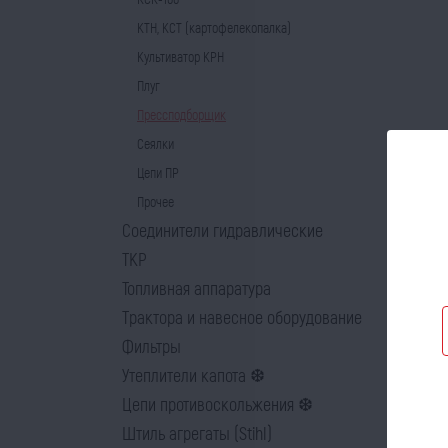
КТН, КСТ (картофелекопалка)
Культиватор КРН
Плуг
Прессподборщик
Сеялки
Цепи ПР
Прочее
Соединители гидравлические
ТКР
Топливная аппаратура
Трактора и навесное оборудование
Фильтры
Утеплители капота ❆
Цепи противоскольжения ❆
Штиль агрегаты (Stihl)