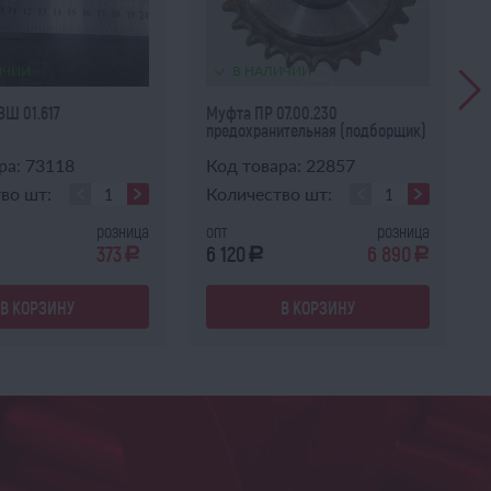
ИЧИИ
В НАЛИЧИИ
Ш 01.617
Муфта ПР 07.00.230
предохранительная (подборщик)
ра: 73118
Код товара: 22857
во шт:
Количество шт:
розница
опт
розница
373
6 120
6 890
a
a
a
В КОРЗИНУ
В КОРЗИНУ