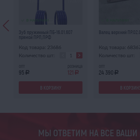
В НАЛИЧИИ
В НАЛИЧИИ
Зуб пружинный ПБ-16.01.607
Валец верхний ПР.02
прямой ПРП,ПРФ
(прессподборщ...
Код товара: 23686
Код товара: 6836
Количество шт:
Количество шт:
ца
опт
розница
опт
95
121
24 390
a
a
a
a
В КОРЗИНУ
В КОРЗИН
МЫ ОТВЕТИМ НА ВСЕ ВАШИ