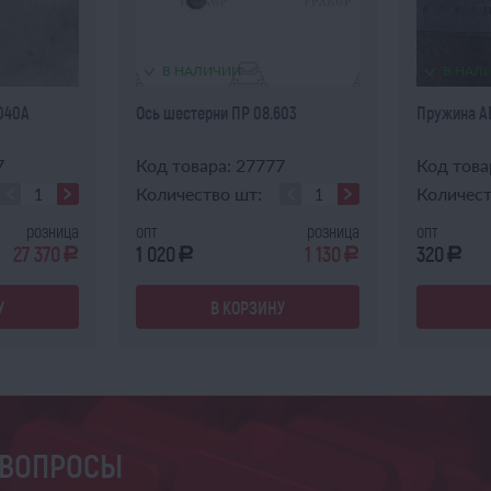
В НАЛИЧИИ
В НАЛ
.040А
Ось шестерни ПР 08.603
Пружина АВ
7
Код товара: 27777
Код това
Количество шт:
Количест
розница
опт
розница
опт
27 370
1 020
1 130
320
a
a
a
a
У
В КОРЗИНУ
 ВОПРОСЫ