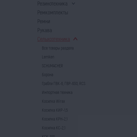
Резинотехника
Ремкомплекты
Ремни
Рукава
Сельхозтехника
Все товары раздела
Lemken
SCHUMACHER
Борона
Грабли ГВК-6, ГВР-630, RCS
Импортная техника
Косилка Wirax
Косилка КИР-1,5
Косилка КРН-2,1
Косилка КС-2,1
КСК-100