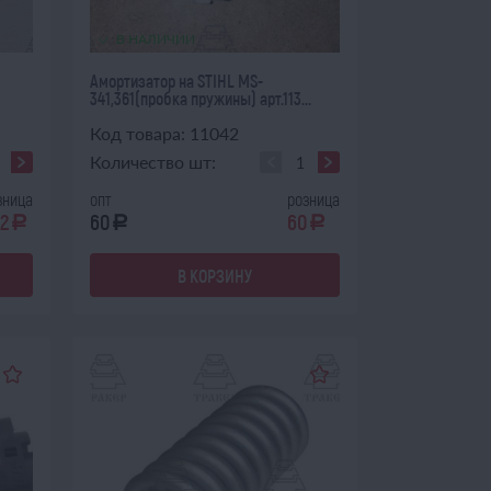
В НАЛИЧИИ
Амортизатор на STIHL MS-
341,361(пробка пружины) арт.113...
Код товара: 11042
Количество шт:
зница
опт
розница
2
60
60
a
a
a
В КОРЗИНУ