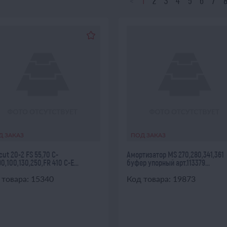
<
1
2
3
4
5
6
7
Д ЗАКАЗ
ПОД ЗАКАЗ
cut 20-2 FS 55,70 С-
Амортизатор MS 270,280,341,361
90,100,130,250,FR 410 C-E...
буфер упорный арт.113379...
 товара: 15340
Код товара: 19873