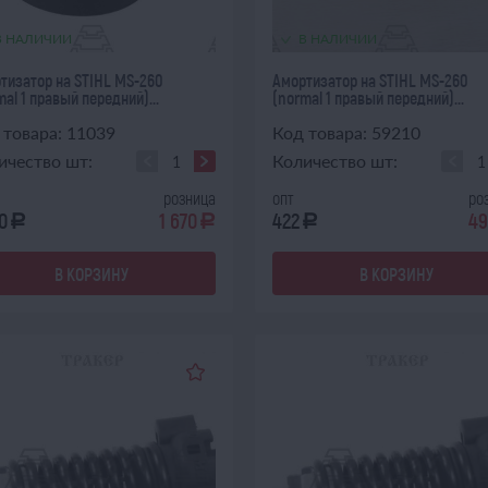
В НАЛИЧИИ
В НАЛИЧИИ
тизатор на STIHL MS-260
Амортизатор на STIHL MS-260
mal 1 правый передний)...
(normal 1 правый передний)...
 товара: 11039
Код товара: 59210
ичество шт:
Количество шт:
розница
опт
ро
0
1 670
422
49
a
a
a
В КОРЗИНУ
В КОРЗИНУ