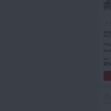
Амор
341,3
Код
Кол
опт
972