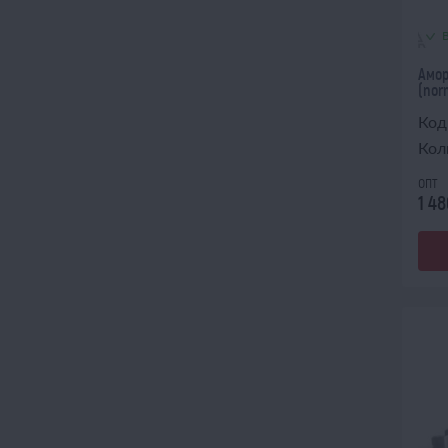
Амор
(nor
Код
Кол
опт
1 48