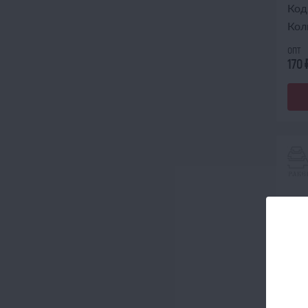
Код
Кол
опт
170
ПО