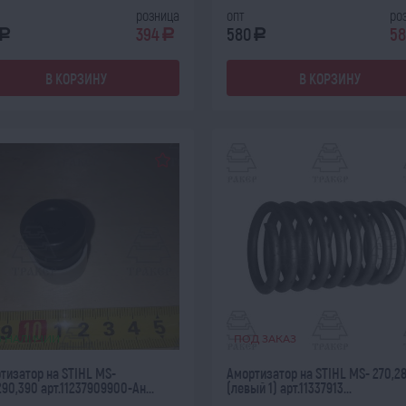
розница
опт
ро
394
580
58
a
a
a
В КОРЗИНУ
В КОРЗИНУ
В НАЛИЧИИ
ПОД ЗАКАЗ
тизатор на STIHL MS-
Амортизатор на STIHL MS- 270,2
290,390 арт.11237909900-Ан...
(левый 1) арт.11337913...