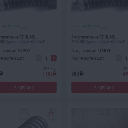
В НАЛИЧИИ
В НАЛИЧИИ
тизатор на STIHL MS-
Амортизатор на STIHL MS-
61(пружина верхняя) арт.11...
341,361(пружина верхняя) арт.11...
 товара: 57202
Код товара: 10404
ичество шт:
Количество шт:
розница
опт
ро
1 110
360
41
a
a
a
В КОРЗИНУ
В КОРЗИНУ