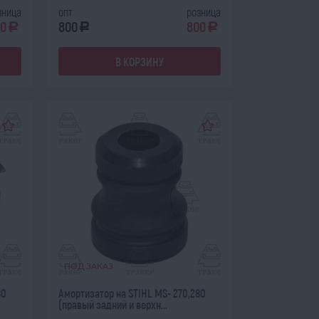
зница
опт
розница
0
800
800
a
a
a
В КОРЗИНУ
ПОД ЗАКАЗ
80
Амортизатор на STIHL MS- 270,280
(правый задний и верхн...