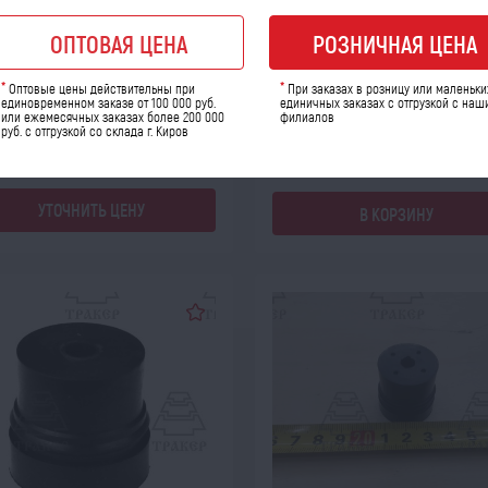
тизатор на STIHL MS-
Амортизатор на STIHL MS-
180(все) 270,280,(правый пе...
170/180(все) 270,280,(правый пе.
ОПТОВАЯ ЦЕНА
РОЗНИЧНАЯ ЦЕНА
 товара: 10402
Код товара: 63161
*
*
Оптовые цены действительны при
При заказах в розницу или маленьки
Количество шт:
единовременном заказе от 100 000 руб.
единичных заказах с отгрузкой с наш
или ежемесячных заказах более 200 000
филиалов
руб. с отгрузкой со склада г. Киров
опт
ро
87
111
a
УТОЧНИТЬ ЦЕНУ
В КОРЗИНУ