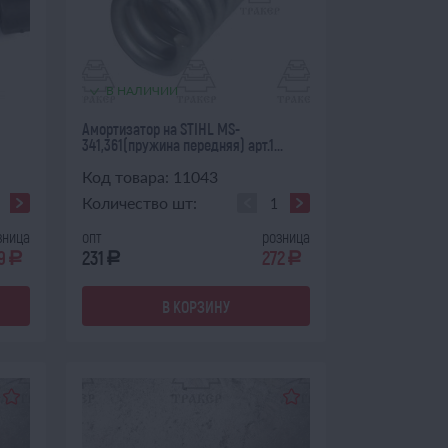
В НАЛИЧИИ
Амортизатор на STIHL MS-
341,361(пружина передняя) арт.1...
Код товара: 11043
Количество шт:
зница
опт
розница
9
231
272
a
a
a
В КОРЗИНУ