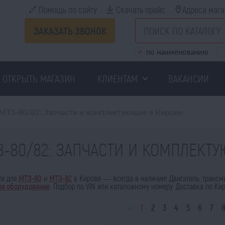
Помощь по сайту
Скачать прайс
Адреса мага
ЗАКАЗАТЬ ЗВОНОК
по наименованию
ОТКРЫТЬ МАГАЗИН
КЛИЕНТАМ
ВАКАНСИИ
МТЗ-80/82: Запчасти и комплектующие в Кирове
З-80/82: ЗАПЧАСТИ И КОМПЛЕКТ
ти для
МТЗ-80
и
МТЗ-82
в Кирове — всегда в наличии! Двигатель, трансм
ое оборудование
. Подбор по VIN или каталожному номеру. Доставка по Ки
<
1
2
3
4
5
6
7