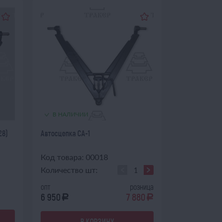
В НАЛИЧИИ
28)
Автосцепка СА-1
Код товара: 00018
Количество шт:
опт
розница
6 950
7 880
a
a
В КОРЗИНУ