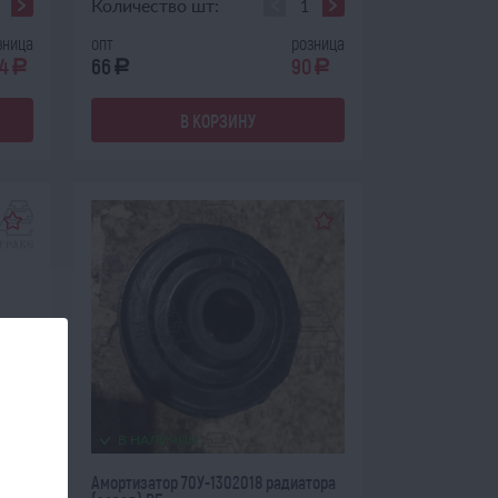
Количество шт:
зница
опт
розница
4
66
90
a
a
a
В КОРЗИНУ
В НАЛИЧИИ
тора
Амортизатор 70У-1302018 радиатора