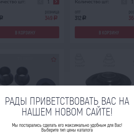
ичество шт:
Количество шт:
розница
опт
ро
349
312
36
a
a
a
В КОРЗИНУ
В КОРЗИНУ
РАДЫ ПРИВЕТСТВОВАТЬ ВАС НА
НАШЕМ НОВОМ САЙТЕ!
В НАЛИЧИИ
В НАЛИЧИИ
Мы постарались сделать его максимально удобным для Вас!
Выберите тип цены каталога
тизатор 70-3401077-Б+70-
Амортизатор 70У-1302018 радиа