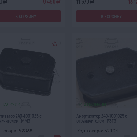
0
9 490
11 670
13 1
a
a
a
В КОРЗИНУ
В КОРЗИНУ
В НАЛИЧИИ
В НАЛИЧИИ
тизатор 240-1001025 с
Амортизатор 240-1001025 с
ничителем (ММЗ)
ограничителем (РЗТЗ)
 товара: 52368
Код товара: 62104