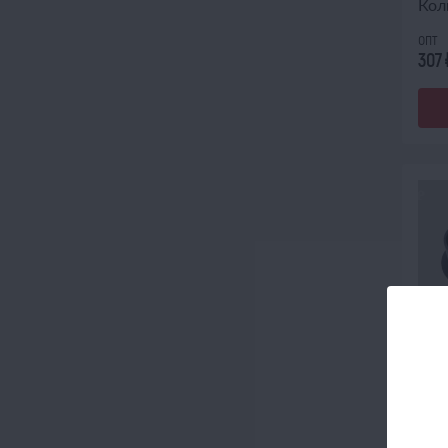
Кол
опт
307
Амор