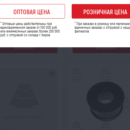
076 (по 2шт);80-3401106...
 товара: 71214
Код товара: 00021
ОПТОВАЯ ЦЕНА
РОЗНИЧНАЯ ЦЕНА
ичество компл:
Количество шт:
*
*
Оптовые цены действительны при
При заказах в розницу или маленьки
розница
опт
ро
единовременном заказе от 100 000 руб.
единичных заказах с отгрузкой с наш
или ежемесячных заказах более 200 000
филиалов
257
36
52
a
a
a
руб. с отгрузкой со склада г. Киров
В КОРЗИНУ
В КОРЗИНУ