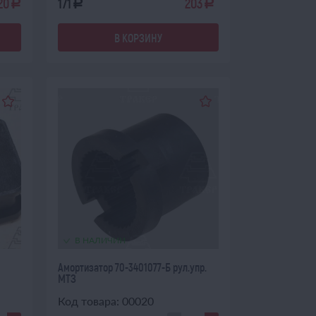
20
171
203
a
a
a
В КОРЗИНУ
В НАЛИЧИИ
Амортизатор 70-3401077-Б рул.упр.
МТЗ
Код товара: 00020