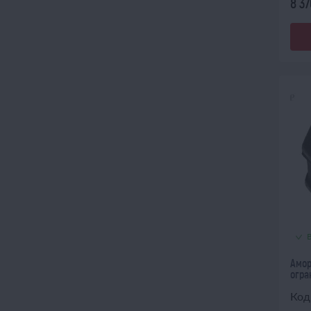
8 37
Амор
огра
Код