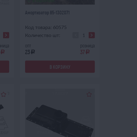
В НАЛИЧИИ
Амортизатор 85-1302071
Код товара: 60575
Количество шт:
зница
опт
розница
23
37
a
a
a
В КОРЗИНУ