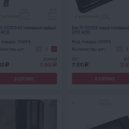
В НАЛИЧИИ
В НАЛИЧИИ
70-1101010-02 топливный правый
Бак 70-1101020 левый топливны
 МТЗ)
(РУП МТЗ)
 товара: 33694
Код товара: 06991
ичество шт:
Количество шт:
розница
опт
ро
90
11 660
11 970
13 6
a
a
a
В КОРЗИНУ
В КОРЗИНУ