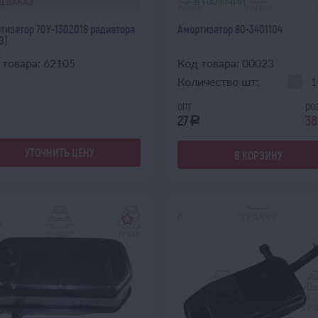
Д ЗАКАЗ
В НАЛИЧИИ
тизатор 70У-1302018 радиатора
Амортизатор 80-3401104
З)
 товара: 62105
Код товара: 00023
Количество шт:
опт
ро
27
38
a
УТОЧНИТЬ ЦЕНУ
В КОРЗИНУ