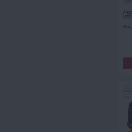
ПО
Амор
(РЗТ
Код