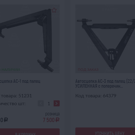
В НАЛИЧИИ
ПОД ЗАКАЗ
сцепка АС-1 под палец
Автосцепка АС-3 под палец (22/
УСИЛЕННАЯ с поперечин...
 товара: 51231
Код товара: 64379
ичество шт:
розница
40
7 500
a
a
УТОЧНИТЬ ЦЕНУ
В КОРЗИНУ