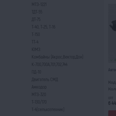
МТЗ-1221
ТДТ-55
ДТ-75
Т-40, Т-25, Т-16
Т-150
ТТ-4
ЮМЗ
Комбайны (Акрос,Вектор,Дон)
К-700,700А,701,702,744
Авто
ПД-10
Двигатель СМД
Код
Амкодор
Кол
МТЗ-320
опт
Т-130/170
6 4
Т-4(сельхозтехник)