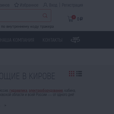
зинов
Избранное
Вход
Регистрация
0
0
a
по внутреннему коду тракера
НАША КОМПАНИЯ
КОНТАКТЫ
УЮЩИЕ В КИРОВЕ
иссия,
гидравлика
,
электрооборудование
, кабина,
ровской области и всей России — от одного дня!
8
>