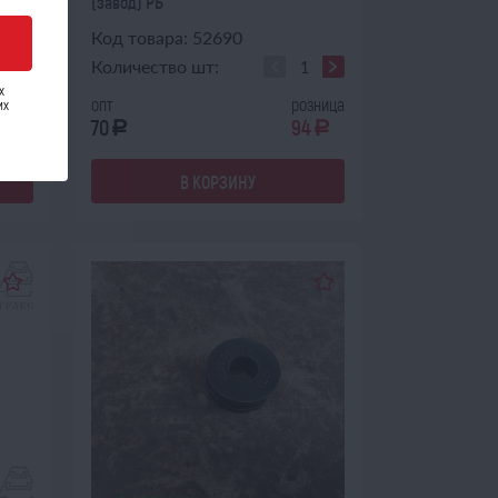
(завод) РБ
Код товара: 52690
Количество шт:
х
зница
опт
розница
их
70
94
a
a
a
В КОРЗИНУ