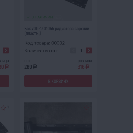
В НАЛИЧИИ
й
Бак 70П-1301055 радиатора верхний
(пластм.)
Код товара: 00032
Количество шт:
зница
опт
розница
30
269
316
a
a
a
В КОРЗИНУ