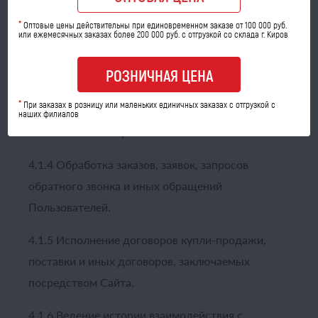
4.1.1 Регистрация Пользователя на Сайте.
*
Оптовые цены действительны при единовременном заказе от 100 000 руб.
или ежемесячных заказах более 200 000 руб. с отгрузкой со склада г. Киров
4.1.2 Создание и обслуживание Личного
РОЗНИЧНАЯ ЦЕНА
кабинета Пользователя.
*
При заказах в розницу или маленьких единичных заказах с отгрузкой с
4.1.3 Идентификация Пользователя при
наших филиалов
использовании сервисов Сайта.
4.1.4 Обработка заказов, заявок, запросов
обратного звонка и иных обращений
Пользователей.
4.1.5 Исполнение договоров купли-продажи,
поставки и иных договоров, заключаемых
посредством Сайта.
4.1.6 Ведение истории взаимодействия с