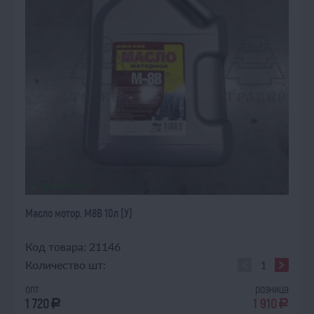
В НАЛИЧИИ
Масло мотор. М8В 10л (У)
Код товара: 21146
Количество шт:
опт
розница
1 720
1 910
a
a