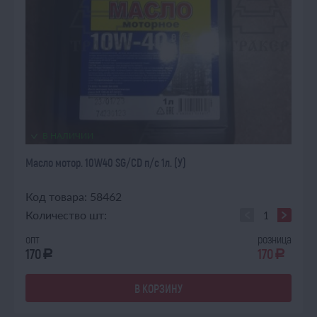
В НАЛИЧИИ
Масло мотор. 10W40 SG/CD п/с 1л. (У)
Код товара: 58462
Количество шт:
опт
розница
170
170
a
a
В КОРЗИНУ