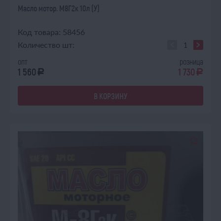
Масло мотор. М8Г2к 10л (У)
Код товара: 58456
Количество шт:
опт
розница
1 560
1 730
a
a
В КОРЗИНУ