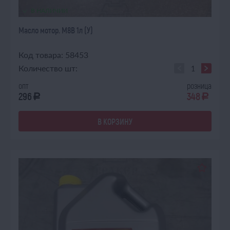
В НАЛИЧИИ
Масло мотор. М8В 1л (У)
Код товара: 58453
Количество шт:
опт
розница
296
348
a
a
В КОРЗИНУ