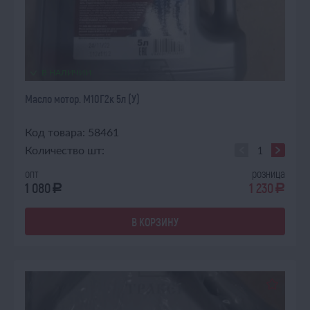
В НАЛИЧИИ
Масло мотор. М10Г2к 5л (У)
Код товара: 58461
Количество шт:
опт
розница
1 080
1 230
a
a
В КОРЗИНУ