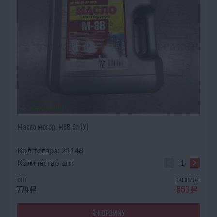
В НАЛИЧИИ
Масло мотор. М8В 5л (У)
Код товара: 21148
Количество шт:
опт
розница
774
860
a
a
В КОРЗИНУ