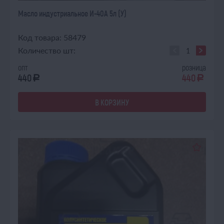
Масло индустриальное И-40А 5л (У)
Код товара: 58479
Количество шт:
опт
розница
440
440
a
a
В КОРЗИНУ