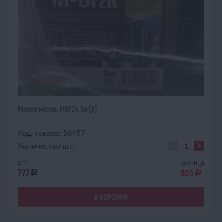
В НАЛИЧИИ
Масло мотор. М8Г2к 5л (У)
Код товара: 58457
Количество шт:
опт
розница
777
863
a
a
В КОРЗИНУ