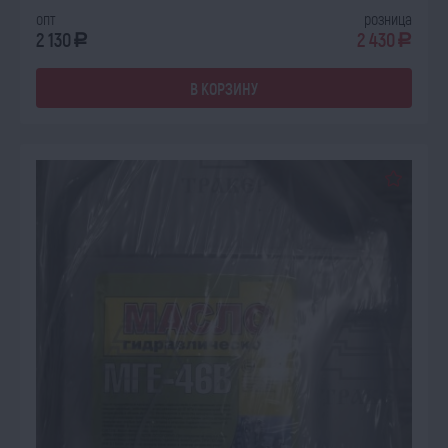
опт
розница
2 130
2 430
a
a
В КОРЗИНУ