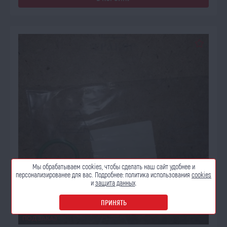
Мы обрабатываем cookies, чтобы сделать наш сайт
удобнее и
персонализированее для вас. Подробнее:
политика использования
cookies
и
защита данных
.
ПРИНЯТЬ
ПОД ЗАКАЗ