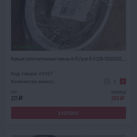
В НАЛИЧИИ
Кольца уплотнительные гильзы А-01/для Я-З 236-1002023С...
Код товара: 61927
Количество компл.:
опт
розница
221
260
a
a
В КОРЗИНУ