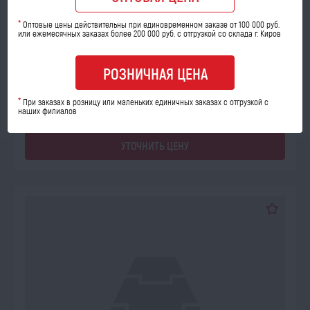
*
Оптовые цены действительны при единовременном заказе от 100 000 руб.
Кольца поршневые Д24.127(А) ПД Р2 (Стапри)
или ежемесячных заказах более 200 000 руб. с отгрузкой со склада г. Киров
Код товара: 15598
РОЗНИЧНАЯ ЦЕНА
*
При заказах в розницу или маленьких единичных заказах с отгрузкой с
наших филиалов
УТОЧНИТЬ ЦЕНУ