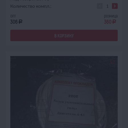
Количество компл.:
опт
розница
306
360
a
a
В КОРЗИНУ