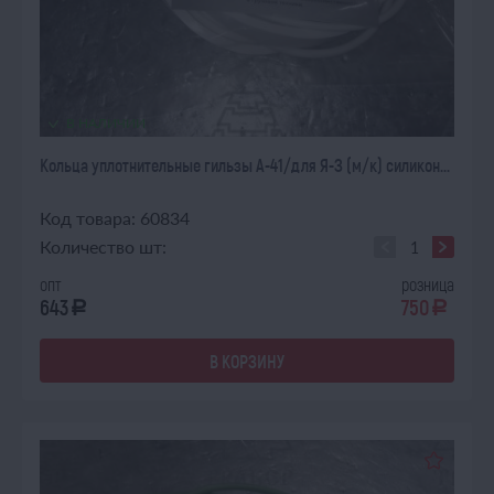
В НАЛИЧИИ
Кольца уплотнительные гильзы А-41/для Я-З (м/к) силикон...
Код товара: 60834
Количество шт:
опт
розница
643
750
a
a
В КОРЗИНУ