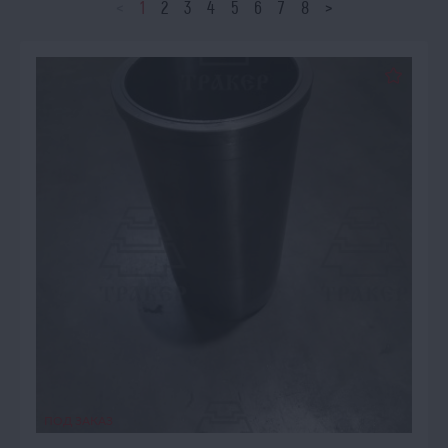
<
1
2
3
4
5
6
7
8
>
ПОД ЗАКАЗ