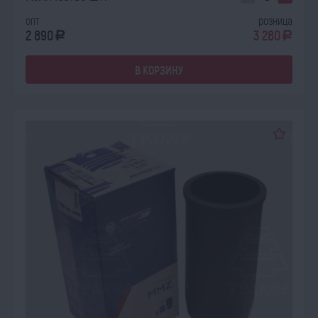
опт
розница
2 890
3 280
a
a
В КОРЗИНУ