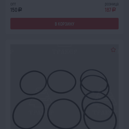
опт
розница
150
187
a
a
В КОРЗИНУ