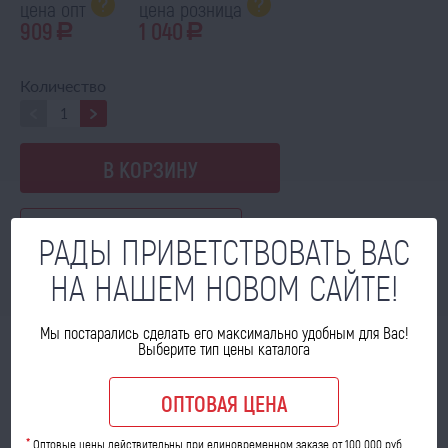
цена опт
цена розница
909
1 040
a
a
Количество
В КОРЗИНУ
В ИЗБРАННОЕ
РАДЫ ПРИВЕТСТВОВАТЬ ВАС
НА НАШЕМ НОВОМ САЙТЕ!
Мы постарались сделать его максимально удобным для Вас!
МОЖЕТ ПРИГОДИТЬСЯ
Выберите тип цены каталога
ОПТОВАЯ ЦЕНА
*
Оптовые цены действительны при единовременном заказе от 100 000 руб.