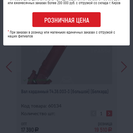
или ежемесячных заказах более 200 000 руб. с отгрузкой со склада г. Киров
РОЗНИЧНАЯ ЦЕНА
*
При заказах в розницу или маленьких единичных заказах с отгрузкой с
наших филиалов
В НАЛИЧИИ
Вал карданный Т4.36.003-3 (большой) (Белкард)
Ди
Код товара: 60134
Ко
Количество шт:
Ко
ица
опт
розница
оп
17 390
19 510
11
a
a
a