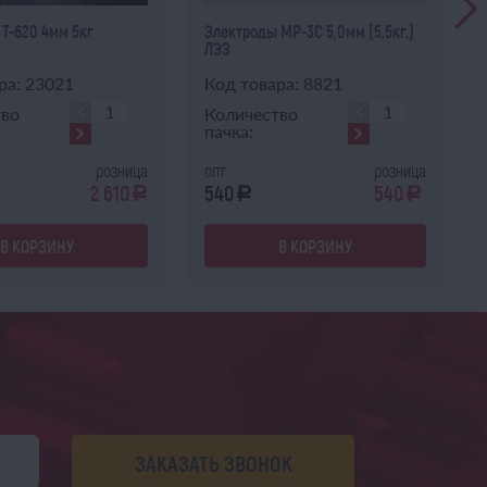
Т-620 4мм 5кг
Электроды МР-3С 5,0мм (5,5кг.)
ЛЭЗ
ра: 23021
Код товара: 8821
тво
Количество
пачка:
розница
опт
розница
2 610
540
540
a
a
a
В КОРЗИНУ
В КОРЗИНУ
ЗАКАЗАТЬ ЗВОНОК