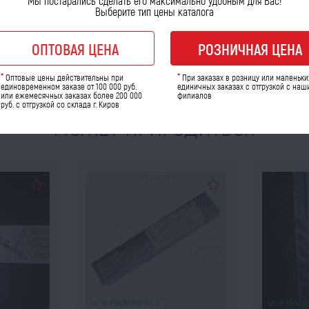
Мы постарались сделать его максимально удобным для Вас!
Выберите тип цены каталога
ОПТОВАЯ ЦЕНА
РОЗНИЧНАЯ ЦЕНА
*
*
Оптовые цены действительны при
При заказах в розницу или маленьки
единовременном заказе от 100 000 руб.
единичных заказах с отгрузкой с наш
или ежемесячных заказах более 200 000
филиалов
руб. с отгрузкой со склада г. Киров
МОЖЕТ ПРИГОДИТЬСЯ
В НАЛИЧИИ
В НАЛ