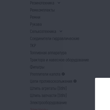
Резинотехника
Ремкомплекты
Ремни
Рукава
Сельхозтехника
Соединители гидравлические
ТКР
Топливная аппаратура
Трактора и навесное оборудование
Фильтры
Утеплители капота ❆
Цепи противоскольжения ❆
Штиль агрегаты (Stihl)
Штиль запчасти (Stihl)
Электрооборудование
Электроды