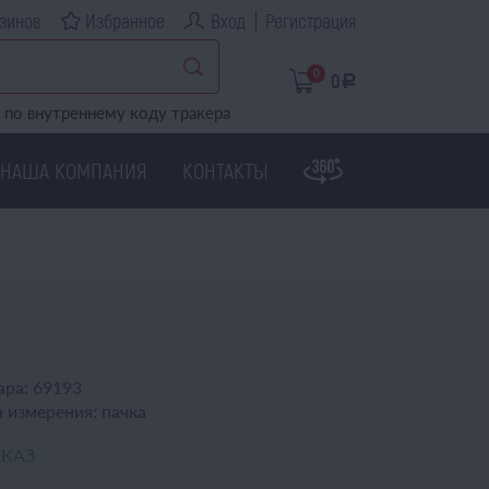
зинов
Избранное
Вход
Регистрация
0
0
a
по внутреннему коду тракера
НАША КОМПАНИЯ
КОНТАКТЫ
ара:
69193
 измерения:
пачка
АКАЗ