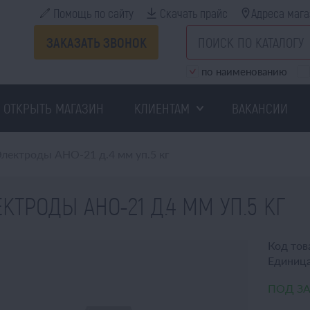
Помощь по сайту
Скачать прайс
Адреса мага
ЗАКАЗАТЬ ЗВОНОК
по наименованию
ОТКРЫТЬ МАГАЗИН
КЛИЕНТАМ
ВАКАНСИИ
Электроды АНО-21 д.4 мм уп.5 кг
КТРОДЫ АНО-21 Д.4 ММ УП.5 КГ
Код тов
Единица
ПОД З