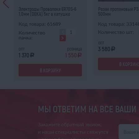
Электроды Проволока ER70S-6
Резак пропановый Р
1,0мм (DEKA) 5кг в катушке
500мм
Код товара: 61689
Код товара: 3314
Количество шт:
Количество
пачка:
опт
3 580
ца
опт
розница
a
1 370
1 550
a
a
a
В КОРЗИН
В КОРЗИНУ
МЫ ОТВЕТИМ НА ВСЕ ВАШИ
Закажите обратный звонок,
и наши специалисты свяжутся