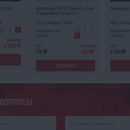
3П-02М
Электроды МР-3С (синие) д.3 мм
Электроды 
(Судиславль) пачка 3 кг
8
Код товара: 5143
Код това
Количество
Количес
пачка:
пачка:
розница
4 050
опт
розница
опт
a
774
890
2 300
a
a
a
У
В КОРЗИНУ
 ВОПРОСЫ